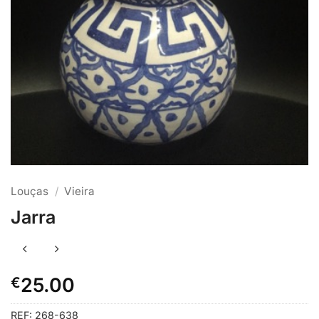
Louças
/
Vieira
Jarra
€
25.00
REF:
268-638