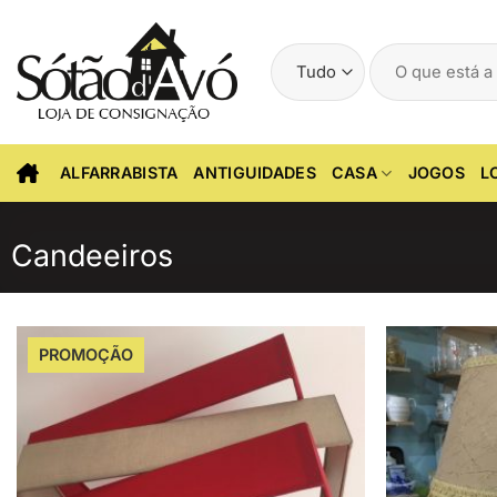
Skip
to
Pesquisar
content
por:
ALFARRABISTA
ANTIGUIDADES
CASA
JOGOS
L
Candeeiros
PROMOÇÃO