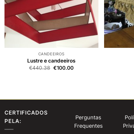
CANDEEIROS
Lustre e candeeiros
O
O
€
440.38
€
100.00
preço
preço
original
atual
era:
é:
€440.38.
€100.00.
CERTIFICADOS
Perguntas
Pol
PELA:
Frequentes
Priv