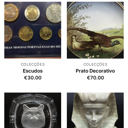
era:
é:
€20.00.
€15.00
COLECÇÕES
COLECÇÕES
Escudos
Prato Decorativo
€
30.00
€
70.00