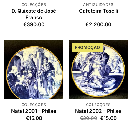
COLECÇÕES
ANTIGUIDADES
D. Quixote de José
Cafeteira Toselli
Franco
€
390.00
€
2,200.00
PROMOÇÃO
COLECÇÕES
COLECÇÕES
Natal 2001 – Philae
Natal 2002 – Philae
O
O
€
15.00
€
20.00
€
15.00
preço
preço
original
atual