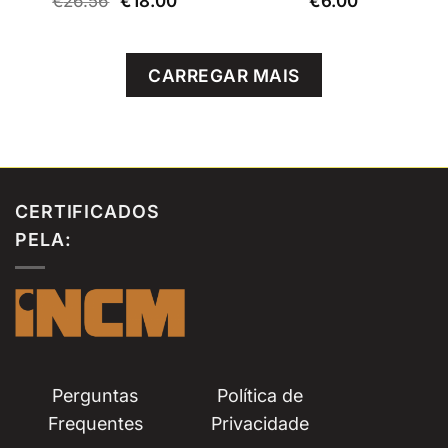
€
26.56
€
18.00
€
6.00
preço
preço
original
atual
era:
é:
€26.56.
€18.00.
CARREGAR MAIS
CERTIFICADOS
PELA:
Perguntas
Política de
Frequentes
Privacidade