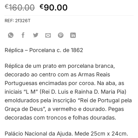
O
O
€
160.00
€
90.00
preço
preço
REF:
2f326T
original
atual
era:
é:
€160.00.
€90.00.
Réplica – Porcelana c. de 1862
Réplica de um prato em porcelana branca,
decorado ao centro com as Armas Reais
Portuguesas encimadas por coroa. Na aba, as
iniciais “L M” (Rei D. Luis e Rainha D. Maria Pia)
emoldurados pela inscrição “Rei de Portugal pela
Graça de Deus”, a vermelho e dourado. Pegas
decoradas com troncos e folhas douradas.
Palácio Nacional da Ajuda. Mede 25cm x 24cm.