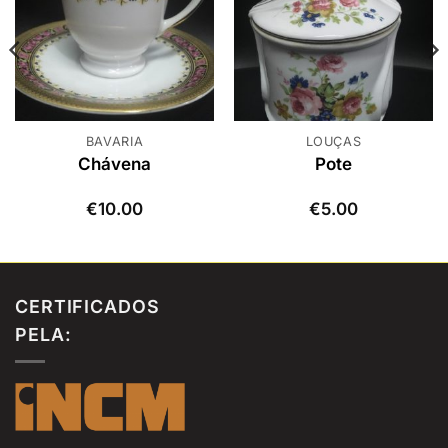
BAVARIA
LOUÇAS
Chávena
Pote
€
10.00
€
5.00
CERTIFICADOS
PELA: