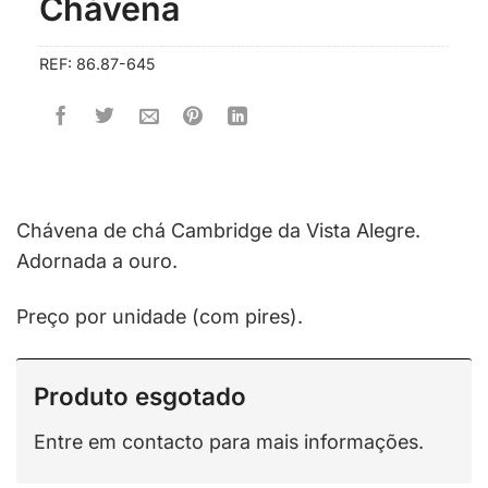
Chávena
O
O
REF:
86.87-645
preço
preço
original
atual
era:
é:
€32.50.
€25.00.
Chávena de chá Cambridge da Vista Alegre.
Adornada a ouro.
Preço por unidade (com pires).
Produto esgotado
Entre em contacto para mais informações.