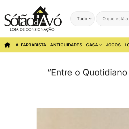
Skip
to
Pesquisar
content
por:
ALFARRABISTA
ANTIGUIDADES
CASA
JOGOS
L
“Entre o Quotidiano