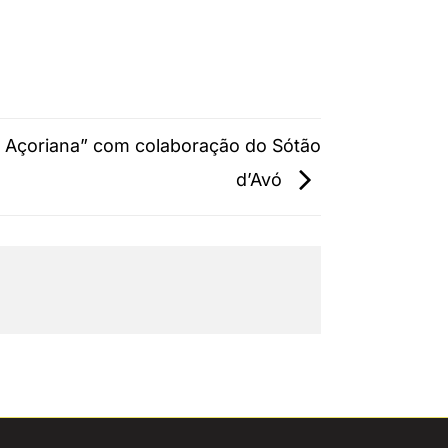
ia Açoriana” com colaboração do Sótão
d’Avó