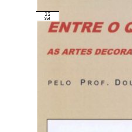
25
Set